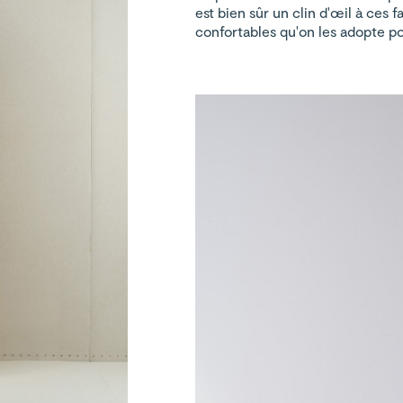
est bien sûr un clin d'œil à ces 
confortables qu'on les adopte po