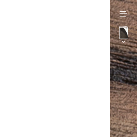
Bruno
Moinard
Collections
Éditions
Sur mesure
Assises
– Colpo
BME Contract
Tables
Univers
Meubles
Galerie
Luminaires
Projets et Savoir-faire
Tapis
Presse
Accessoires
Contact
Eshop