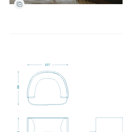
107
89