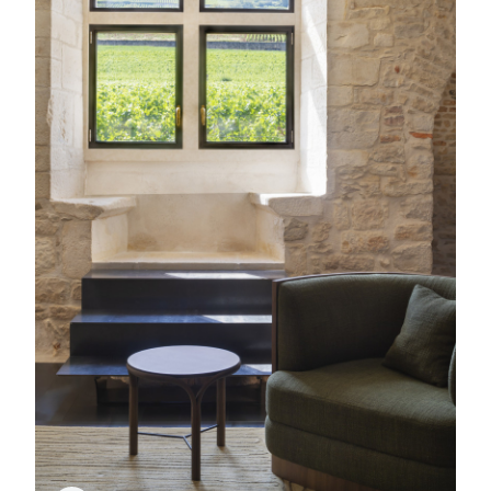
Maua
Table d'appoint
Senigallia
Tapis