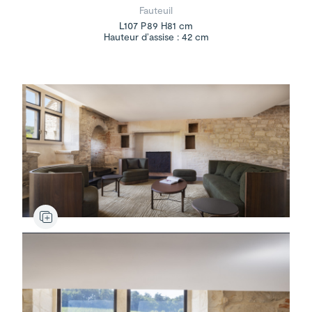
Fauteuil
L107 P89 H81 cm
Hauteur d’assise : 42 cm
Cortina
Maua
Ottoman
Cortina
Table d'appoint
Maua
Canapé
Table basse
Senigallia
Tapis