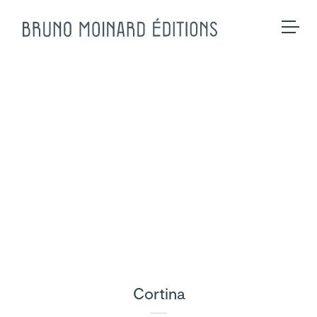
Collections
Sur mesure
Assises
BME Contract
Tables
Univers
Meubles
Galerie
Luminaires
Projets et Savoir-faire
Tapis
Presse
Accessoires
Contact
Eshop
Cortina