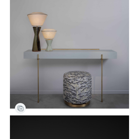
Noli
Lampe
Verbier
Console