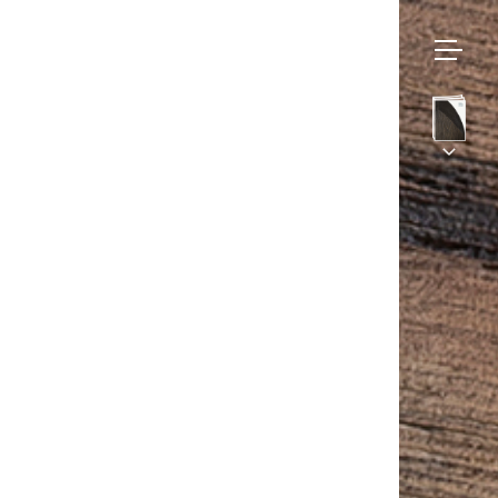
Bruno
Moinard
Collections
Éditions
Sur mesure
Assises
– Ama
BME Contract
Tables
Univers
Meubles
Galerie
Luminaires
Projets et Savoir-faire
Tapis
Presse
Accessoires
Contact
Eshop