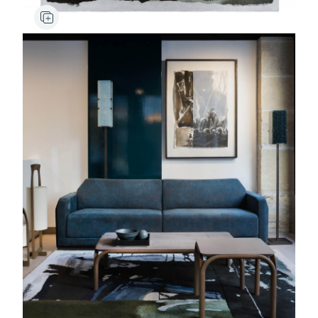
Ambato
Applique
Ambato
Lampadai
Kobé
Lanterne, Lampe
Borga
Canapé
Maua
Table basse