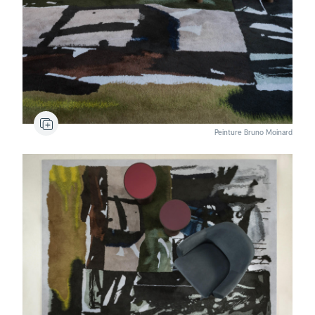
Peinture Bruno Moinard
Ciney
Console
Ciney
Console
Gumi
Bergère