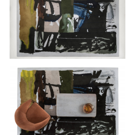
Maua
Table basse
Apora
Fauteuil