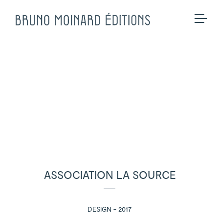
Collections
Sur mesure
Assises
BME Contract
Tables
Univers
Meubles
Galerie
Luminaires
Projets et Savoir-faire
Tapis
Presse
Accessoires
Contact
Eshop
ASSOCIATION LA SOURCE
DESIGN - 2017