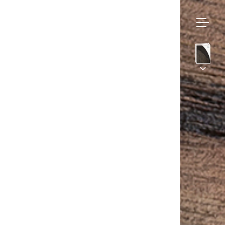
Bruno
Moinard
Collections
Éditions
Sur mesure
Assises
– Kinki
BME Contract
Tables
Univers
Meubles
Galerie
Luminaires
Projets et Savoir-faire
Tapis
Presse
Accessoires
Contact
Eshop